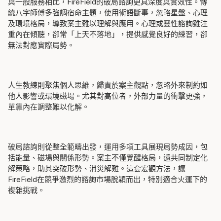
與一般服務相比，FireField的破局諮詢更具深度與實效性。傳
統八字師傅多強調宿命主題，使用術語斷事，忽略星盤、心理
及環境格局，導致案主難以理解與應用。心理或靈性諮詢雖注
重內在傾聽，卻常「上天不落地」，提供感覺良好的練習，卻
無法對應實際局勢。
人生教練則聚焦個人思維，歸責於案主觀點，忽略外來制約如
他人影響或環境磁場。尤其對高位者，外部力量的衝擊更強，
單靠內在調整難以化解。
破局諮詢則從整全範疇出發，運用多項工具展現局勢成因，包
括能量、磁場與關係形勢。案主不僅覺醒格局，還共同制定化
解策略，助其突破形勢、消災解難。這套宏觀方法，讓
FireField在競爭激烈的諮詢市場脫穎而出，特別適合火運下的
複雜挑戰。