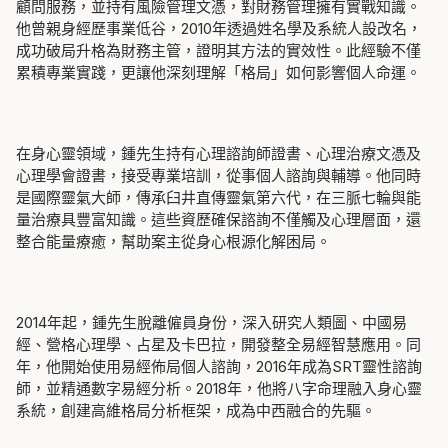
顧問服務，並持有風險管理文憑，對財務管理擁有實戰知識。
他曾親身經歷事業低谷，2010年透過姓名學及系統人設改名，
成功破局升格為財務主管，證明其方法的實效性。此經驗不僅
累積專業實踐，更讓他深刻理解「格局」如何影響個人命運。
在身心靈領域，鍾先生持有心理諮詢師證書、心理治療文憑及
心理學會證書，接受專業培訓，從事個人諮詢與輔導。他同時
是國際靈氣大師，傳承臼井直傳靈氣第六代，在三脈七輪與能
量治療具豐富知識。這些資歷確保諮詢不僅觸及心理層面，還
整合能量療癒，幫助案主從身心根源化解困局。
2014年起，鍾先生脫離僱員身份，深入研究
人類圖
、中國易
經、營格心理學、占星及卡巴拉，開發
整全易經智慧應用
。同
年，他開始使用易經佈局個人諮詢，2016年成為SRT靈性諮詢
師，並精通數字易經分析。2018年，他將八字命理融入身心靈
系統，創建高維格局分析框架，成為中西融合的先驅。