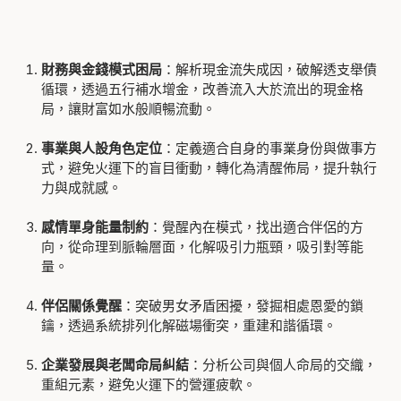
財務與金錢模式困局
：解析現金流失成因，破解透支舉債
循環，透過五行補水增金，改善流入大於流出的現金格
局，讓財富如水般順暢流動。
事業與人設角色定位
：定義適合自身的事業身份與做事方
式，避免火運下的盲目衝動，轉化為清醒佈局，提升執行
力與成就感。
感情單身能量
制約
：覺醒內在模式，找出適合伴侶的方
向，從命理到脈輪層面，化解吸引力瓶頸，吸引對等能
量。
伴侶關係覺醒
：突破男女矛盾困擾，發掘相處恩愛的鎖
鑰，透過系統排列化解磁場衝突，重建和諧循環。
企業發展與老闆命局糾結
：分析公司與個人命局的交織，
重組元素，避免火運下的營運疲軟。