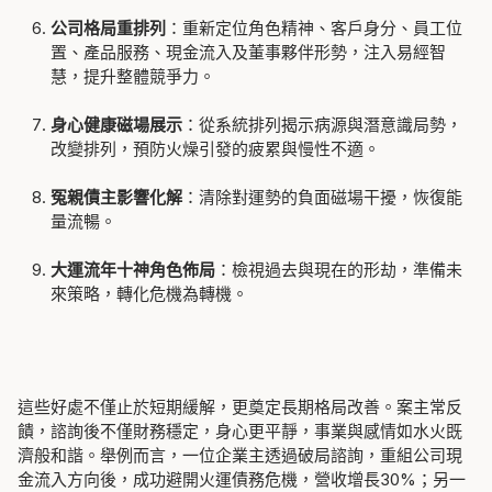
公司格局重排列
：重新定位角色精神、客戶身分、員工位
置、產品服務、現金流入及董事夥伴形勢，注入易經智
慧，提升整體競爭力。
身心健康磁場展示
：從系統排列揭示病源與潛意識局勢，
改變排列，預防火燥引發的疲累與慢性不適。
冤親債主影響化解
：清除對運勢的負面磁場干擾，恢復能
量流暢。
大運流年十神角色佈局
：檢視過去與現在的形劫，準備未
來策略，轉化危機為轉機。
這些好處不僅止於短期緩解，更奠定長期格局改善。案主常反
饋，諮詢後不僅財務穩定，身心更平靜，事業與感情如水火既
濟般和諧。舉例而言，一位企業主透過破局諮詢，重組公司現
金流入方向後，成功避開火運債務危機，營收增長30%；另一