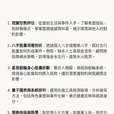
現實形勢評估
：從當前生活與事件入手，了解表面困局，
如財務模式、事業瓶頸或感情糾葛，揭示環境與他人的制
約影響。
八字能量深層剖析
：透過個人八字或關係八字，探討五行
能量如何形成事件。例如，缺水人士易現金流失，顧問將
指導補水策略，如增強金水五行，達致水火既濟。
星易脈輪
身心能量診斷
：整合人類圖、易經與脈輪系統，
檢視身心能量如何跌入局勢，識別潛意識制約與冤親債主
影響。
量子圖表與系統排列
：運用先進工具檢測磁場，分析破局
方法，包括角色重塑與事件化解，展示健康反映與病源身
分。
策略佈局與教學
：制定個人化方案，如事業人設、伴侶方