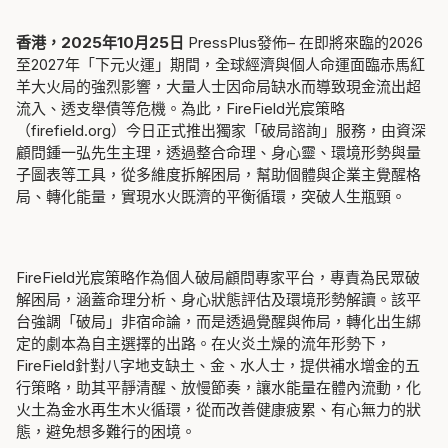
香港，2025年10月25日
PressPlus發佈– 在即將來臨的2026
至2027年「下元火運」期間，全球經濟與個人命運面臨赤馬紅
羊大火局的強烈影響，大量人士因命局缺水而導致現金流出超
流入、透支舉債等危機。為此，
FireField光宸策略
（firefield.org）今日正式推出獨家「
破局諮詢
」服務，由
資深
顧問鍾一弘先生
主理，透過整合
命理、身心靈、環境形勢與量
子圖表
等工具，從多維度拆解困局，幫助個體與企業主
覺醒格
局、轉化能量
，實現水火既濟的平衡循環，突破人生瓶頸。
FireField光宸策略
作為個人破局顧問專家平台，專責為民眾破
解困局，涵蓋命理分析、身心狀態評估及環境形勢解讀。該平
台強調「破局」非宿命論，而是透過覺醒與佈局，轉化出生綁
定的劇本為自主選擇的出路。在火炎土燥的流年形勢下，
FireField針對八字地支缺土、金、水人士，提供補水增金的五
行策略，助其平靜清醒、放慢節奏，讓水能量在體內流動，化
火土為金水再生木火循環，從而改善健康疲累、有心無力的狀
態，避免想多難行的困境。