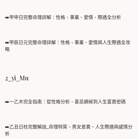
➡️
甲申日完整命理詳解：性格、事業、愛情、際遇全分析
➡️
甲辰日元完整命理詳解：性格、事業、愛情與人生際遇全攻
略
2_yi_Mu
➡️
一乙木完全指南：從性格分析、喜忌調候到人生富貴密碼
➡️
乙丑日柱完整解說_命理特質、男女差異、人生際遇與感情分
析