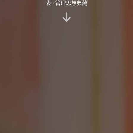
表 · 管理思想典藏