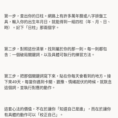
第一步，查出你的日柱。網路上有許多萬年曆或八字排盤工
具，輸入你的出生年月日，就能得到一組四柱（年、月、日、
時）。記下「日柱」那兩個字。
第二步，對照這份清單，找到屬於你的那一則。每一則都包
含：一個破局關鍵詞，以及具體可執行的練習方法。
第三步，把那個關鍵詞寫下來，貼在你每天會看到的地方。接
下來49天，每當你遇到卡關、猶豫、情緒起伏的時候，就默念
這個詞，並執行對應的動作。
這套心法的價值，不在於讓你「知道自己是誰」，而在於讓你
有具體的動作可以「校正自己」。