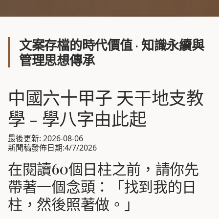
文案存檔的時代價值 · 知識永續與
管理思想傳承
中國六十甲子 天干地支教
學 - 學八字由此起
最後更新: 2026-08-06
新聞稿發佈日期:4/7/2026
在閱讀60個日柱之前，請你先
帶著一個念頭：「找到我的日
柱，然後照著做。」