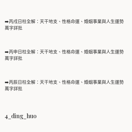
➡️
丙戌日柱全解：天干地支、性格命運、婚姻事業與人生運勢
萬字詳批
➡️
丙申日柱全解：天干地支、性格命運、婚姻事業與人生運勢
萬字詳批
➡️
丙辰日柱全解：天干地支、性格命運、婚姻事業與人生運勢
萬字詳批
4_ding_huo