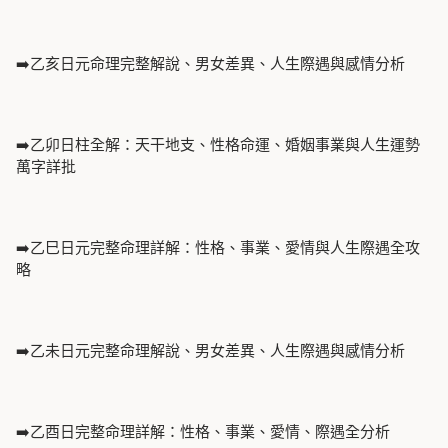
➡️
乙亥日元命理完整解說、男女差異、人生際遇與感情分析
➡️
乙卯日柱全解：天干地支、性格命運、婚姻事業與人生運勢
萬字詳批
➡️
乙巳日元完整命理詳解：性格、事業、愛情與人生際遇全攻
略
➡️
乙未日元完整命理解說、男女差異、人生際遇與感情分析
➡️
乙酉日完整命理詳解：性格、事業、愛情、際遇全分析