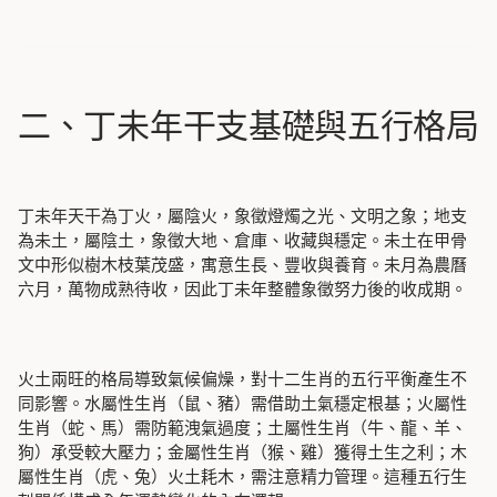
二、丁未年干支基礎與五行格局
丁未年天干為丁火，屬陰火，象徵燈燭之光、文明之象；地支
為未土，屬陰土，象徵大地、倉庫、收藏與穩定。未土在甲骨
文中形似樹木枝葉茂盛，寓意生長、豐收與養育。未月為農曆
六月，萬物成熟待收，因此丁未年整體象徵努力後的收成期。
火土兩旺的格局導致氣候偏燥，對十二生肖的五行平衡產生不
同影響。水屬性生肖（鼠、豬）需借助土氣穩定根基；火屬性
生肖（蛇、馬）需防範洩氣過度；土屬性生肖（牛、龍、羊、
狗）承受較大壓力；金屬性生肖（猴、雞）獲得土生之利；木
屬性生肖（虎、兔）火土耗木，需注意精力管理。這種五行生