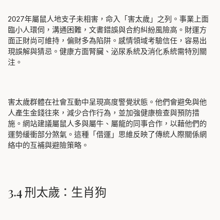
2027年屬鼠人地支子未相害，命入「害太歲」之列。事業上面
臨小人環伺，溝通困難，文書錯誤與合約糾紛風險高。財運方
面正財尚可維持，偏財多為陷阱。感情領域考驗信任，容易出
現誤解與猜忌。健康方面腎臟、泌尿系統及消化系統需特別關
注。
害太歲群體在社會互動中呈現高度警覺狀態。他們會避免與他
人產生金錢往來，減少合作行為，並加強健康檢查與預防措
施。網站建議屬鼠人多與屬牛、屬龍的同事合作，以藉他們的
運勢緩衝部分煞氣。這種「借運」思維反映了傳統人際關係網
絡中的互補與避險策略。
3.4 刑太歲：生肖狗