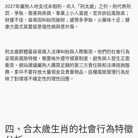
2027年屬狗人地支戌未相刑，命入「刑太歲」之列。刑代表刑
罰、爭執、傷害與疾病。事業上小人當道，官非訴訟風險高；
財運不佳，容易因糾紛而破財；感情多爭執，火藥味十足；健
康方面尤其要留意慢性病與意外傷。
刑太歲群體最容易捲入法律糾紛與人際衝突。他們的社會行為
呈現高風險特徵，需要格外遵守規章制度，避免與人發生正面
衝突。網站建議屬狗人購買足額的第三方責任險和法律諮詢服
務，家中不要存放大量現金及貴重物品。這種風險管理行為反
映了對環境不確定性的理性回應。
四、合太歲生肖的社會行為特徵