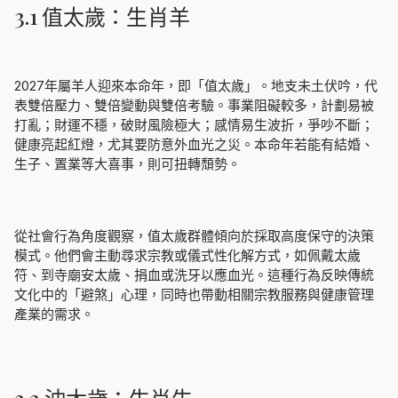
3.1 值太歲：生肖羊
2027年屬羊人迎來本命年，即「值太歲」。地支未土伏吟，代
表雙倍壓力、雙倍變動與雙倍考驗。事業阻礙較多，計劃易被
打亂；財運不穩，破財風險極大；感情易生波折，爭吵不斷；
健康亮起紅燈，尤其要防意外血光之災。本命年若能有結婚、
生子、置業等大喜事，則可扭轉頹勢。
從社會行為角度觀察，值太歲群體傾向於採取高度保守的決策
模式。他們會主動尋求宗教或儀式性化解方式，如佩戴太歲
符、到寺廟安太歲、捐血或洗牙以應血光。這種行為反映傳統
文化中的「避煞」心理，同時也帶動相關宗教服務與健康管理
產業的需求。
3.2 沖太歲：生肖牛