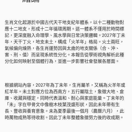
生肖文化起源於中國古代天干地支紀年體系，以十二種動物對
應十二地支，形成十二年循環周期。這一體系不僅用於時間標
記，更深度融入命理學、風水學與日常決策邏輯。2027年丁未
年，天干丁火，地支未土，構成「火羊年」格局。火土兩旺，
氣候偏向燥熱，各生肖運勢因與太歲的地支關係（合、沖、
害、刑、值）而呈現系統性分化。本報告從學術視角解析此種
分化如何映射至個體行為，並進一步影響社會發展各層面。
根據網站內容，2027年為丁未年，生肖屬羊，又稱為火羊年或
紅羊年。未土對應方位為西南方，五行屬陰土，象徵大地、倉
庫、收藏與穩定，同時代表溫和、耐心與家庭能量。丁未年的
「未」字在甲骨文中像樹木枝葉茂盛形狀，因此未年帶有生
長、豐收與養育意象。未為夏季最後一個月（農曆六月），此
時萬物成熟等待收割。因此丁未年整體象徵努力後的收成期。