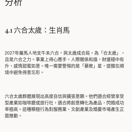
分析
4.1 六合太歲：生肖馬
2027年屬馬人地支午未六合，與太歲成合局，為「合太歲」，
且是六合之力。事業上得心應手，人際關係和諧，財運穩中有
升，感情甜蜜如意。唯一需要警惕的是「暴敗」星，提醒在順
境中避免得意忘形。
六合太歲群體展現出高度自信與擴張意願。他們適合經營享受
型產業如咖啡廳或旅行社，適合將創意轉化為產品，閃婚成功
率極高。這種積極行為對服務業、文創產業及婚慶市場產生正
面推動。