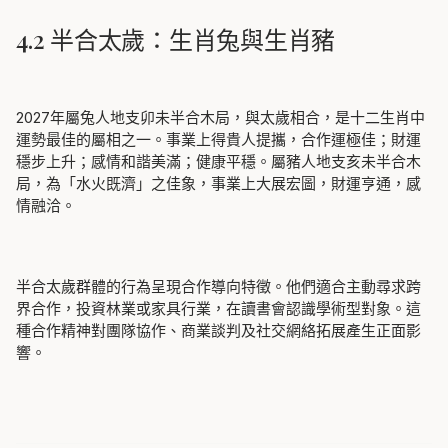
4.2 半合太歲：生肖兔與生肖豬
2027年屬兔人地支卯未半合木局，與太歲相合，是十二生肖中
運勢最佳的屬相之一。事業上得貴人提攜，合作運極佳；財運
穩步上升；感情和諧美滿；健康平穩。屬豬人地支亥未半合木
局，為「水火既濟」之佳象，事業上大展宏圖，財運亨通，感
情融洽。
半合太歲群體的行為呈現合作導向特徵。他們適合主動尋求跨
界合作，投資林業或家具行業，在讀書會認識學術型對象。這
種合作精神對團隊協作、商業談判及社交網絡拓展產生正面影
響。