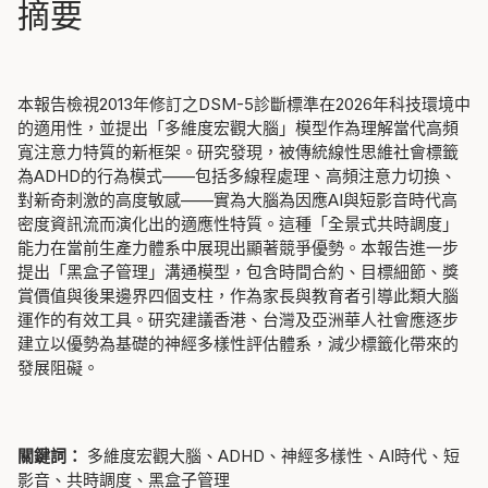
摘要
本報告檢視2013年修訂之DSM-5診斷標準在2026年科技環境中
的適用性，並提出「多維度宏觀大腦」模型作為理解當代高頻
寬注意力特質的新框架。研究發現，被傳統線性思維社會標籤
為ADHD的行為模式——包括多線程處理、高頻注意力切換、
對新奇刺激的高度敏感——實為大腦為因應AI與短影音時代高
密度資訊流而演化出的適應性特質。這種「全景式共時調度」
能力在當前生產力體系中展現出顯著競爭優勢。本報告進一步
提出「黑盒子管理」溝通模型，包含時間合約、目標細節、獎
賞價值與後果邊界四個支柱，作為家長與教育者引導此類大腦
運作的有效工具。研究建議香港、台灣及亞洲華人社會應逐步
建立以優勢為基礎的神經多樣性評估體系，減少標籤化帶來的
發展阻礙。
關鍵詞：
多維度宏觀大腦、ADHD、神經多樣性、AI時代、短
影音、共時調度、黑盒子管理