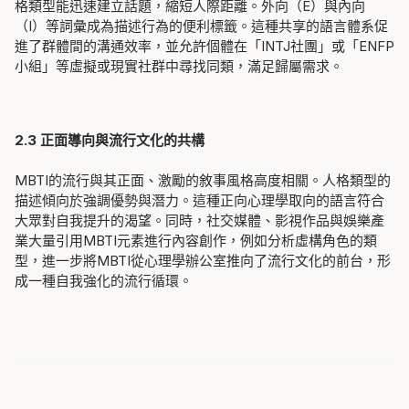
格類型能迅速建立話題，縮短人際距離。外向（E）與內向
（I）等詞彙成為描述行為的便利標籤。這種共享的語言體系促
進了群體間的溝通效率，並允許個體在「INTJ社團」或「ENFP
小組」等虛擬或現實社群中尋找同類，滿足歸屬需求。
2.3 正面導向與流行文化的共構
MBTI的流行與其正面、激勵的敘事風格高度相關。人格類型的
描述傾向於強調優勢與潛力。這種正向心理學取向的語言符合
大眾對自我提升的渴望。同時，社交媒體、影視作品與娛樂產
業大量引用MBTI元素進行內容創作，例如分析虛構角色的類
型，進一步將MBTI從心理學辦公室推向了流行文化的前台，形
成一種自我強化的流行循環。