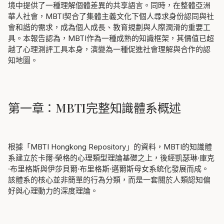
境中提供了一種理解個體差異的共享語言。同時，在整體亞洲
華人社會，MBTI契合了集體主義文化下個人尋求身份認同與社
會和諧的需求，成為個人成長、教育規劃與人際潤滑的重要工
具。本報告認為，MBTI作為一種成熟的知識框架，其價值已超
越了心理測評工具本身，演變為一種促進社會理解與合作的認
知地圖。
第一章：MBTI完整知識體系概述
根據「MBTI Hongkong Repository」的資料，MBTI的知識體
系建立於卡爾·榮格的心理類型理論基礎之上，後經凱瑟琳·庫克
·布里格斯與伊莎貝爾·布里格斯·邁爾斯母女系統化發展而成。
該體系的核心並非簡單的行為分類，而是一套關於人類認知偏
好與心理動力的深度理論。