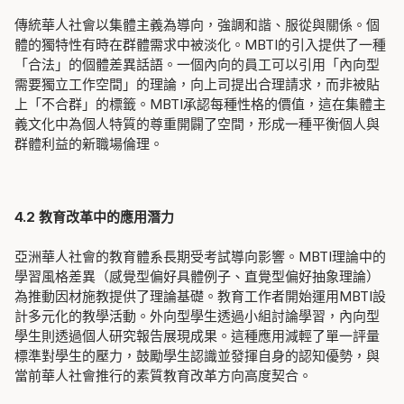
傳統華人社會以集體主義為導向，強調和諧、服從與關係。個
體的獨特性有時在群體需求中被淡化。MBTI的引入提供了一種
「合法」的個體差異話語。一個內向的員工可以引用「內向型
需要獨立工作空間」的理論，向上司提出合理請求，而非被貼
上「不合群」的標籤。MBTI承認每種性格的價值，這在集體主
義文化中為個人特質的尊重開闢了空間，形成一種平衡個人與
群體利益的新職場倫理。
4.2 教育改革中的應用潛力
亞洲華人社會的教育體系長期受考試導向影響。MBTI理論中的
學習風格差異（感覺型偏好具體例子、直覺型偏好抽象理論）
為推動因材施教提供了理論基礎。教育工作者開始運用MBTI設
計多元化的教學活動。外向型學生透過小組討論學習，內向型
學生則透過個人研究報告展現成果。這種應用減輕了單一評量
標準對學生的壓力，鼓勵學生認識並發揮自身的認知優勢，與
當前華人社會推行的素質教育改革方向高度契合。