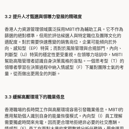
3.2 提升人才甄選與領導力發展的精確度
香港人力資源管理領域廣泛採用MBTI作為輔助工具。它不作為
篩選的絕對標準，但用於評估候選人與特定職位及團隊文化的
適配度。對於需要快速應變的銷售崗位，企業可能傾向於外
向、感知型（EP）特質；而對於風險管理與合規部門，內向、
判斷型（IJ）特質的穩定性更受重視。在領導力培訓中，MBTI
幫助高階管理者認識自身決策風格的盲點。一個思考型（T）的
領導者學習在決策過程中納入情感型（F）下屬對團隊士氣的考
量，從而做出更周全的判斷。
3.3 緩解高壓環境下的職業倦怠
香港職場的長時間工作與高壓環境容易引發職業倦怠。MBTI的
應用幫助個人識別自身的能量恢復模式。內向型（I）員工理解
需要獨處時間來充電，因而更合理地拒絕非必要的社交應酬。
情感型（F）員工在面對大量的客觀數據分析任務時，學會運用