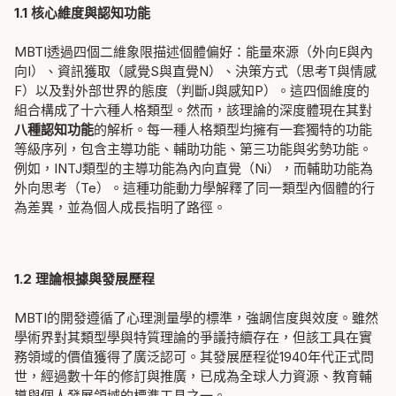
1.1 核心維度與認知功能
MBTI透過四個二維象限描述個體偏好：能量來源（外向E與內
向I）、資訊獲取（感覺S與直覺N）、決策方式（思考T與情感
F）以及對外部世界的態度（判斷J與感知P）。這四個維度的
組合構成了十六種人格類型。然而，該理論的深度體現在其對
八種認知功能
的解析。每一種人格類型均擁有一套獨特的功能
等級序列，包含主導功能、輔助功能、第三功能與劣勢功能。
例如，INTJ類型的主導功能為內向直覺（Ni），而輔助功能為
外向思考（Te）。這種功能動力學解釋了同一類型內個體的行
為差異，並為個人成長指明了路徑。
1.2 理論根據與發展歷程
MBTI的開發遵循了心理測量學的標準，強調信度與效度。雖然
學術界對其類型學與特質理論的爭議持續存在，但該工具在實
務領域的價值獲得了廣泛認可。其發展歷程從1940年代正式問
世，經過數十年的修訂與推廣，已成為全球人力資源、教育輔
導與個人發展領域的標準工具之一。