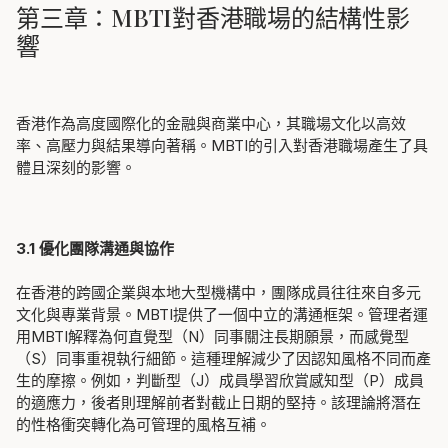
第三章：MBTI對香港職場的結構性影
響
香港作為高度國際化的金融與商業中心，其職場文化以高效
率、高壓力與結果導向著稱。MBTI的引入對香港職場產生了具
體且深刻的影響。
3.1 優化團隊溝通與協作
在香港的跨國企業與本地大型機構中，團隊成員往往來自多元
文化與專業背景。MBTI提供了一個中立的溝通框架。管理者運
用MBTI解釋為何直覺型（N）同事關注長期願景，而感覺型
（S）同事重視執行細節。這種理解減少了因認知風格不同而產
生的摩擦。例如，判斷型（J）成員學習欣賞感知型（P）成員
的適應力，後者則理解前者對截止日期的堅持。該理論將潛在
的性格衝突轉化為可管理的風格互補。